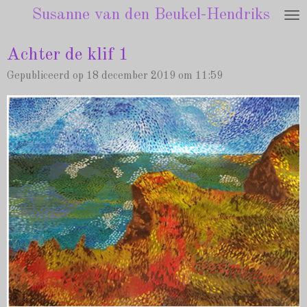
Susanne van den Beukel-Hendriks
Ga
direct
naar
Achter de klif 1
de
Gepubliceerd op 18 december 2019 om 11:59
hoofdinhoud