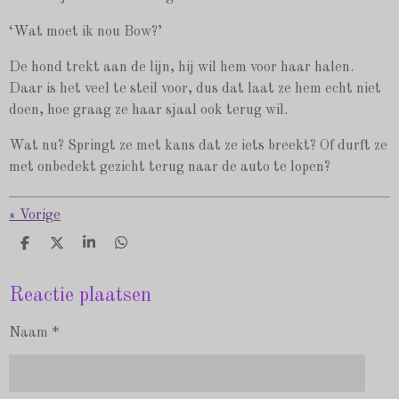
‘Wat moet ik nou Bow?’
De hond trekt aan de lijn, hij wil hem voor haar halen.
Daar is het veel te steil voor, dus dat laat ze hem echt niet
doen, hoe graag ze haar sjaal ook terug wil.
Wat nu? Springt ze met kans dat ze iets breekt? Of durft ze
met onbedekt gezicht terug naar de auto te lopen?
«
Vorige
D
D
S
D
e
e
h
e
l
e
a
l
e
l
r
e
Reactie plaatsen
n
e
n
Naam *