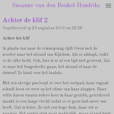
Susanne van den Beukel-Hendriks
Ga
direct
naar
Achter de klif 2
de
Gepubliceerd op 29 augustus 2019 om 22:38
hoofdinhoud
Achter het klif
In plaats van naar de crisisopvang rijdt Gwen met de
scooter naar het strand van Kijkduin. Als ze afstapt, ruikt
ze de zilte lucht. Goh, hier is ze al een tijd niet geweest. Zal
ze naar het bosgedeelte gaan, het strand of naar de
duinen? Ze kiest voor het laatste.
Met een stevige pas loopt ze over het voetpad, haar rugzak
schudt heen en weer op het ritme van haar stappen. Haar
witte haren waaien iedere keer in haar gezicht, geïrriteerd
maakt ze een lange vlecht zodat ze er geen last meer van
heeft. Dat is beter. Ze ziet een hoge duin, daar wil ze
naartoe. Het eerste stuk gaat makkelijk, maar al snel hijgt