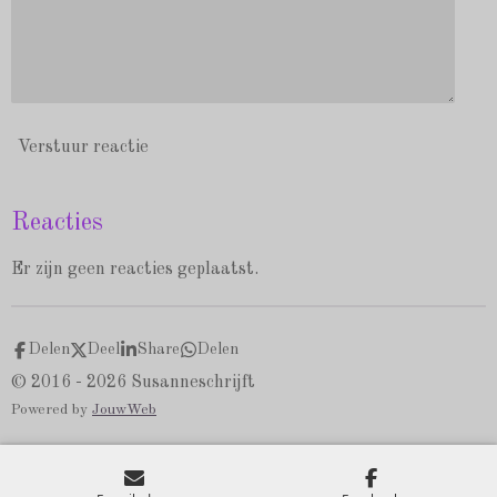
Verstuur reactie
Reacties
Er zijn geen reacties geplaatst.
Delen
Deel
Share
Delen
© 2016 - 2026 Susanneschrijft
Powered by
JouwWeb